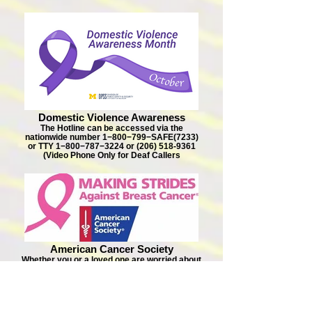
Domestic Violence Awareness
The Hotline can be accessed via the
nationwide number 1−800−799−SAFE(7233)
or TTY 1−800−787−3224 or (206) 518-9361
(Video Phone Only for Deaf Callers
American Cancer Society
Whether you or a loved one are worried about
developing breast cancer, have just been
diagnosed, are going through breast cancer
treatment, or are trying to stay well after
treatment, this detailed information can help
you find the answers you need.